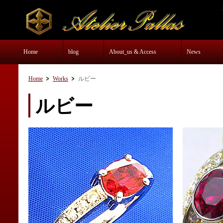
Home
blog
About_us & Access
News
Home
Works
ルビー
ルビー