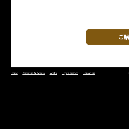
Home
About us & Access
Works
Repair service
Contact us
C