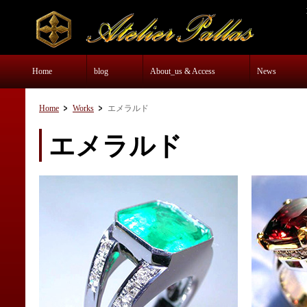
Home
blog
About_us & Access
News
Home
Works
エメラルド
エメラルド