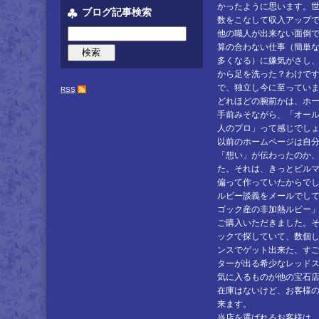
かったように思います。
ブログ記事検索
数をこなして収入アップ
他の職人が出来ない面倒
算の合わない仕事（簡単
多くなる）に嫌気がさし
から足を洗った？わけで
で、独立し今に至ってい
RSS
どれほどの腕前かは、ホ
手前みそながら、「オー
人のプロ」って感じでし
以前のホームページは自
「想い」が伝わったのか
た。それは、きっとビル
偏って作っていたからで
ルビー談義をメールでして
ゴック産の非加熱ルビー
ご購入いただきました。
ックで探していて、数個
ンスでゲット出来た、す
ターが出る希少なレッド
気に入るものが他の宝石
在庫はないけど、お客様
来ます。
当店を選ばれるお客様は