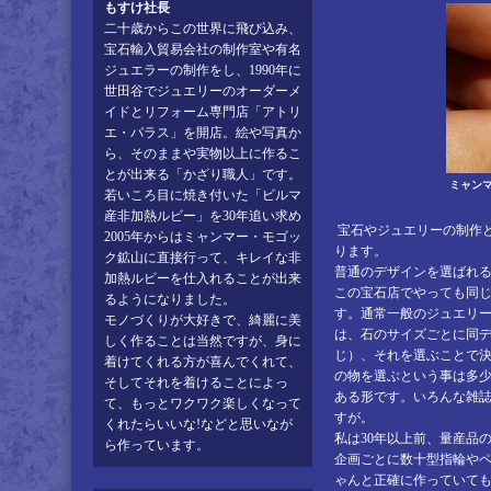
もすけ社長
二十歳からこの世界に飛び込み、
宝石輸入貿易会社の制作室や有名
ジュエラーの制作をし、1990年に
世田谷でジュエリーのオーダーメ
イドとリフォーム専門店「アトリ
エ・パラス」を開店。絵や写真か
ら、そのままや実物以上に作るこ
とが出来る「かざり職人」です。
ミャン
若いころ目に焼き付いた「ビルマ
産非加熱ルビー」を30年追い求め
宝石やジュエリーの制作
2005年からはミャンマー・モゴッ
ります。
ク鉱山に直接行って、キレイな非
普通のデザインを選ばれ
加熱ルビーを仕入れることが出来
この宝石店でやっても同
るようになりました。
す。通常一般のジュエリ
モノづくりが大好きで、綺麗に美
は、石のサイズごとに同
しく作ることは当然ですが、身に
じ）、それを選ぶことで
着けてくれる方が喜んでくれて、
の物を選ぶという事は多
そしてそれを着けることによっ
ある形です。いろんな雑
て、もっとワクワク楽しくなって
すが。
くれたらいいな!などと思いなが
私は30年以上前、量産品
ら作っています。
企画ごとに数十型指輪や
ゃんと正確に作っていて