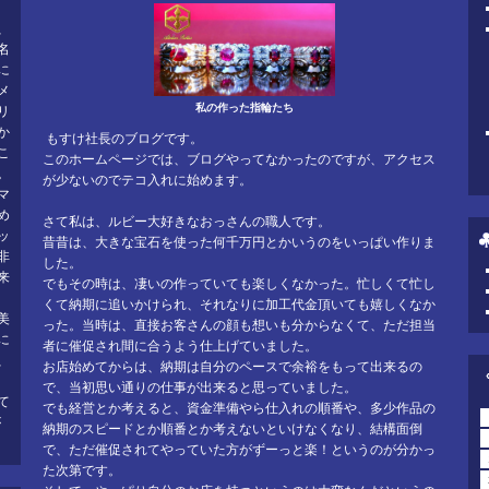
、
名
に
メ
私の作った指輪たち
リ
か
もすけ社長のブログです。
こ
このホームページでは、ブログやってなかったのですが、アクセス
。
が少ないのでテコ入れに始めます。
マ
め
さて私は、ルビー大好きなおっさんの職人です。
ッ
昔昔は、大きな宝石を使った何千万円とかいうのをいっぱい作りま
非
した。
来
でもその時は、凄いの作っていても楽しくなかった。忙しくて忙し
くて納期に追いかけられ、それなりに加工代金頂いても嬉しくなか
美
った。当時は、直接お客さんの顔も想いも分からなくて、ただ担当
に
者に催促され間に合うよう仕上げていました。
、
お店始めてからは、納期は自分のペースで余裕をもって出来るの
で、当初思い通りの仕事が出来ると思っていました。
て
でも経営とか考えると、資金準備やら仕入れの順番や、多少作品の
が
納期のスピードとか順番とか考えないといけなくなり、結構面倒
で、ただ催促されてやっていた方がずーっと楽！というのが分かっ
た次第です。