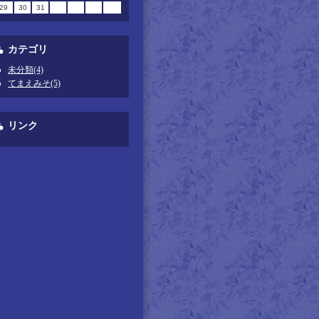
29
30
31
カテゴリ
未分類(4)
てまえみそ(5)
リンク