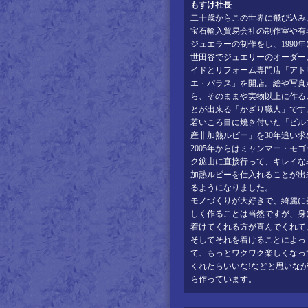
もすけ社長
二十歳からこの世界に飛び込み
宝石輸入貿易会社の制作室や有
ジュエラーの制作をし、1990年
世田谷でジュエリーのオーダー
イドとリフォーム専門店「アト
エ・パラス」を開店。絵や写真
ら、そのままや実物以上に作る
とが出来る「かざり職人」です
若いころ目に焼き付いた「ビル
産非加熱ルビー」を30年追い求
2005年からはミャンマー・モゴ
ク鉱山に直接行って、キレイな
加熱ルビーを仕入れることが出
るようになりました。
モノづくりが大好きで、綺麗に
しく作ることは当然ですが、身
着けてくれる方が喜んでくれて
そしてそれを着けることによっ
て、もっとワクワク楽しくなっ
くれたらいいな!などと思いな
ら作っています。