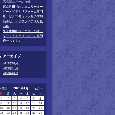
高品質ルビーの指輪
東京世田谷のジュエリーオー
ダーメイドとリフォーム専門
店 ビルマモゴック産の非加
熱ルビー・サファイア取り扱
い店
東京世田谷ジュエリーのオー
ダーメイドとリフォーム専門
店やってます。
アーカイブ
2023年01月
2019年10月
2018年04月
«
2023年1月
»
前月
次月
日
月
火
水
木
金
土
1
2
3
4
5
6
7
8
9
10
11
12
13
14
15
16
17
18
19
20
21
22
23
24
25
26
27
28