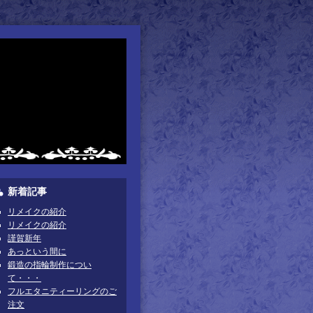
新着記事
リメイクの紹介
リメイクの紹介
謹賀新年
あっという間に
鍛造の指輪制作につい
て・・・
フルエタニティーリングのご
注文