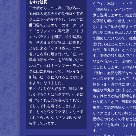
もすけ社長
うです。私は「・・・？
二十歳からこの世界に飛び込み、
「鋳造品」がメインです
宝石輸入貿易会社の制作室や有名
少し説明しますと、鍛造
ジュエラーの制作をし、1990年に
文字通り叩いて鍛えてい
世田谷でジュエリーのオーダーメ
とによって地金が締まっ
イドとリフォーム専門店「アトリ
造は型に地金を流し込ん
エ・パラス」を開店。絵や写真か
て固めただけなので、強
ら、そのままや実物以上に作るこ
上げたらほとんどの方に
とが出来る「かざり職人」です。
ただ、飾り職人にとって
若いころ目に焼き付いた「ビルマ
す。本物の飾り職人でこ
産非加熱ルビー」を30年追い求め
地金を溶かして、金槌で
2005年からはミャンマー・モゴッ
にしたりします。その後
ク鉱山に直接行って、キレイな非
て制作に必要な部品を作
加熱ルビーを仕入れることが出来
センスが必要になって、
るようになりました。
棒をうまく直方体に叩く
モノづくりが大好きで、綺麗に美
角線や甲丸線に出来るだ
しく作ることは当然ですが、身に
もすけ社長が結婚指輪を作
着けてくれる方が喜んでくれて、
たり前のことで、当時の
そしてそれを着けることによっ
用意して結婚指輪なら当然
て、もっとワクワク楽しくなって
サイズに合わせて2本にし
くれたらいいな!などと思いなが
指輪をつける方の幸せと
ら作っています。
（サイズと地金にもよりま
す。）