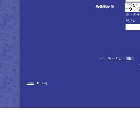
画像認証※
※上の
ださい
<<
あっという間に
Home
blog