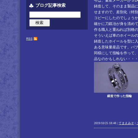
今は、量産メーカーが３Ⅾ
ブログ記事検索
鋳造して、そのまま製品
せますので、差別化（特
コピーにしたのでしょう
確かに刀鍛冶が身を清め
作る職人と重ねれば別格
そういえば車のホイール
RSS
鋳造したホイールを型に
ある意味量産品です。バ
同様にして指輪を作って
品なのかもしれない・・
鍛造で作った指輪
2019/10/25 18:48 |
てまえみそ
|