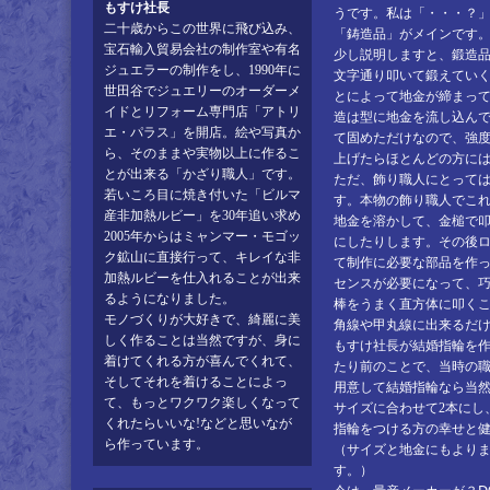
もすけ社長
うです。私は「・・・？
二十歳からこの世界に飛び込み、
「鋳造品」がメインです
宝石輸入貿易会社の制作室や有名
少し説明しますと、鍛造
ジュエラーの制作をし、1990年に
文字通り叩いて鍛えてい
世田谷でジュエリーのオーダーメ
とによって地金が締まっ
イドとリフォーム専門店「アトリ
造は型に地金を流し込ん
エ・パラス」を開店。絵や写真か
て固めただけなので、強
ら、そのままや実物以上に作るこ
上げたらほとんどの方に
とが出来る「かざり職人」です。
ただ、飾り職人にとって
若いころ目に焼き付いた「ビルマ
す。本物の飾り職人でこ
産非加熱ルビー」を30年追い求め
地金を溶かして、金槌で
2005年からはミャンマー・モゴッ
にしたりします。その後
ク鉱山に直接行って、キレイな非
て制作に必要な部品を作
加熱ルビーを仕入れることが出来
センスが必要になって、
るようになりました。
棒をうまく直方体に叩く
モノづくりが大好きで、綺麗に美
角線や甲丸線に出来るだ
しく作ることは当然ですが、身に
もすけ社長が結婚指輪を作
着けてくれる方が喜んでくれて、
たり前のことで、当時の
そしてそれを着けることによっ
用意して結婚指輪なら当然
て、もっとワクワク楽しくなって
サイズに合わせて2本にし
くれたらいいな!などと思いなが
指輪をつける方の幸せと
ら作っています。
（サイズと地金にもよりま
す。）