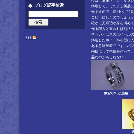
今は、量産メーカーが３Ⅾ
ブログ記事検索
鋳造して、そのまま製品
せますので、差別化（特
コピーにしたのでしょう
確かに刀鍛冶が身を清め
作る職人と重ねれば別格
そういえば車のホイール
RSS
鋳造したホイールを型に
ある意味量産品です。バ
同様にして指輪を作って
品なのかもしれない・・
鍛造で作った指輪